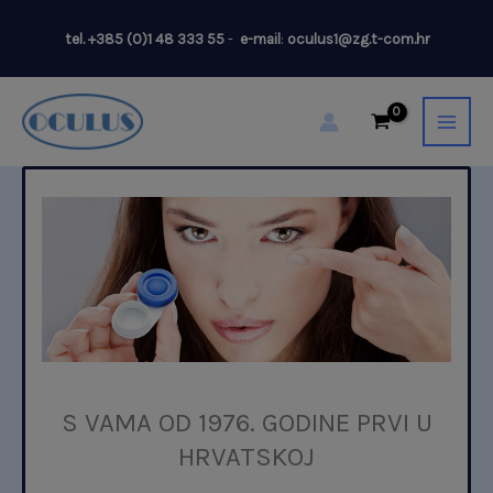
Skip
tel.
+385 (0)1 48 333 55
-
e-mail
:
oculus1@zg.t-com.hr
to
content
S VAMA OD 1976. GODINE PRVI U
HRVATSKOJ