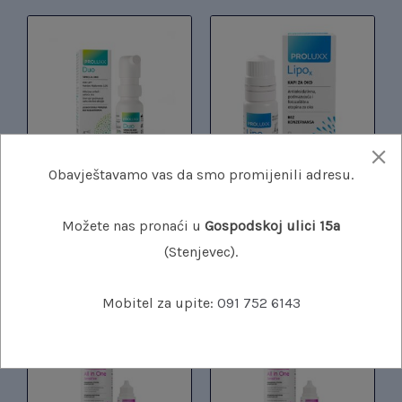
Obavještavamo vas da smo promijenili adresu.
PROLUXX DUO SPREJ
PROLUXX LIPO KAPI ZA
Možete nas pronaći u
Gospodskoj ulici 15a
ZA OKO
OKO
(Stenjevec).
11,90
€
14,20
€
Mobitel za upite:
091 752 6143