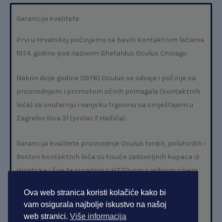
Garancija kvalitete
Prvi u Hrvatskoj počinjemo se baviti kontaktnim lećama
1974. godine pod nazivom Ghetaldus Oculus Chicago.
Nakon dvije godine (1976) Oculus se odvaja i počinje sa
proizvodnjom i prometom očnih pomagala (kontaktnih
leća) za unutarnju i vanjsku trgovinu sa smještajem u
Zagrebu-Ilica 31 (prolaz F.Hađića).
Garancija kvalitete proizvodnje Oculus tvrdih, polutvrdih i
Boston kontaktnih leća su tisuće zadovoljnih kupaca iz
Hrvatske i šire te suradnja s HZZO-om s jedinim ciljem
da Vam osiguramo savršen vid.
Ova web stranica koristi kolačiće kako bi
vam osigurala najbolje iskustvo na našoj
Više o nama
web stranici.
Više informacija