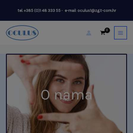
Skip
tel.
+385 (0)1 48 333 55
-
e-mail
:
oculus1@zg.t-com.hr
to
content
O nama