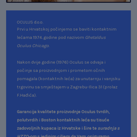
OCULUS d.o.o.
Prvi u Hrvatskoj počinjemo se baviti kontaktnim
lećama 1974. godine pod nazivom
Ghetaldus
Oculus Chicago
.
Nakon dvije godine (1976) Oculus se odvaja i
počinje sa proizvodnjom i prometom očnih
pomagala (kontaktnih leća) za unutarnju i vanjsku
trgovinu sa smještajem u Zagrebu-Ilica 31 (prolaz
F.Hađića).
Garancija kvalitete proizvodnje Oculus tvrdih,
polutvrdih i Boston kontaktnih leća su tisuće
zadovoljnih kupaca iz Hrvatske i šire te
suradnja s
HZZO-om
s jedinim ciljem da Vam
osiguramo