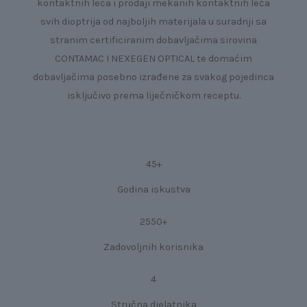
kontaktnih leća i prodaji mekanih kontaktnih leća
svih dioptrija od najboljih materijala u suradnji sa
stranim certificiranim dobavljačima sirovina
CONTAMAC I NEXEGEN OPTICAL te domaćim
dobavljačima posebno izrađene za svakog pojedinca
isključivo prema liječničkom receptu.
45+
Godina iskustva
2550+
Zadovoljnih korisnika
4
Stručna djelatnika