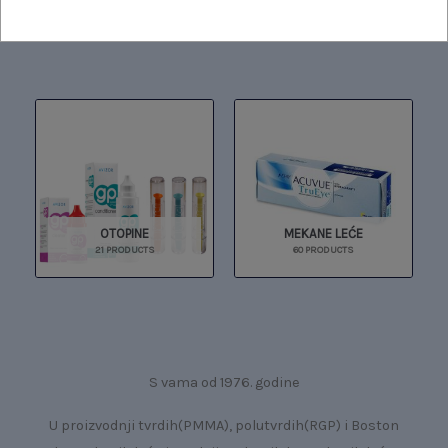
1 PRODUCT
2 PRODUCTS
OTOPINE
MEKANE LEĆE
21 PRODUCTS
60 PRODUCTS
S vama od 1976. godine
U proizvodnji tvrdih(PMMA), polutvrdih(RGP) i Boston