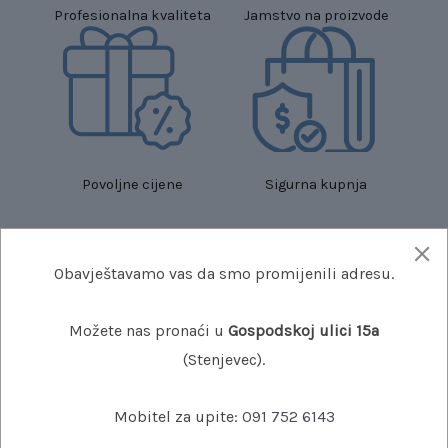
Profesionalna kvaliteta
Jamstvo na proizvode
Povoljne cijene
Sigurna kupnja
Obavještavamo vas da smo promijenili adresu.
Kategorije proizvoda
Možete nas pronaći u
Gospodskoj ulici 15a
(Stenjevec).
Mobitel za upite:
091 752 6143
TVRDE LEĆE
POLUTVRDE LEĆE