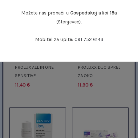
Možete nas pronaći u
Gospodskoj ulici 15a
(Stenjevec).
Mobitel za upite:
091 752 6143
PROLUX ALL IN ONE
PROLUXX DUO SPREJ
SENSITIVE
ZA OKO
11,40
€
11,90
€