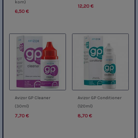
kom)
12,20
€
6,50
€
Avizor GP Cleaner
Avizor GP Conditioner
(30ml)
(120ml)
7,70
€
8,70
€