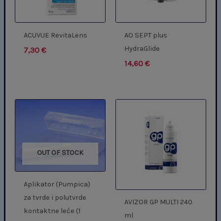
ACUVUE RevitaLens
AO SEPT plus
HydraGlide
7,30
€
14,60
€
OUT OF STOCK
Aplikator (Pumpica)
za tvrde i polutvrde
AVIZOR GP MULTI 240
kontaktne leće (1
ml