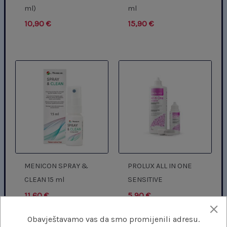
ml)
ml
10,90
€
15,90
€
MENICON SPRAY &
PROLUX ALL IN ONE
CLEAN 15 ml
SENSITIVE
11,60
€
5,90
€
Obavještavamo vas da smo promijenili adresu.