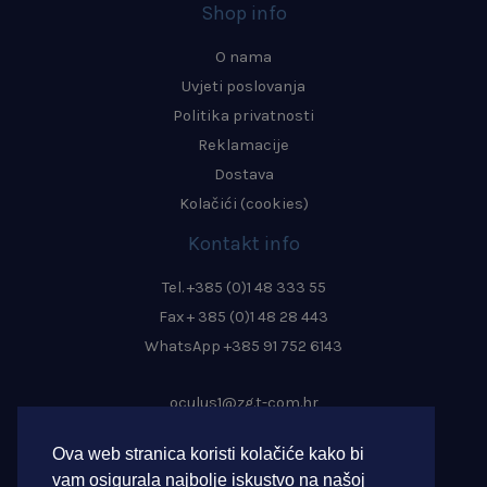
Shop info
O nama
Uvjeti poslovanja
Politika privatnosti
Reklamacije
Dostava
Kolačići (cookies)
Kontakt info
Tel. +385 (0)1 48 333 55
Fax + 385 (0)1 48 28 443
WhatsApp +385 91 752 6143
oculus1@zg.t-com.hr
info@oculus-zagreb.hr
Ova web stranica koristi kolačiće kako bi
oculus.zagreb@gmail.com
vam osigurala najbolje iskustvo na našoj