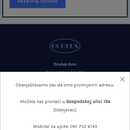
Resetiraj lozinku
Oculus d.o.o.
Gospodska ulica 15a
Stenjevec
Obavještavamo vas da smo promijenili adresu.
10000 Zagreb
Možete nas pronaći u
Gospodskoj ulici 15a
Lokacija na karti
(Stenjevec).
O nama
Mobitel za upite:
091 752 6143