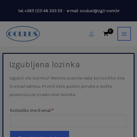
Skip
Obavezno
tel.
+385 (0)1 48 333 55
-
e-mail
:
oculus1@zg.t-com.hr
to
content
Izgubljena lozinka
Izgubili ste lozinku? Molimo unesite vaše korisničko ime
ili email adresu. Primit ćete putem poruke e-pošte
poveznicu za izradu nove lozinke.
Korisničko ime ili email
*