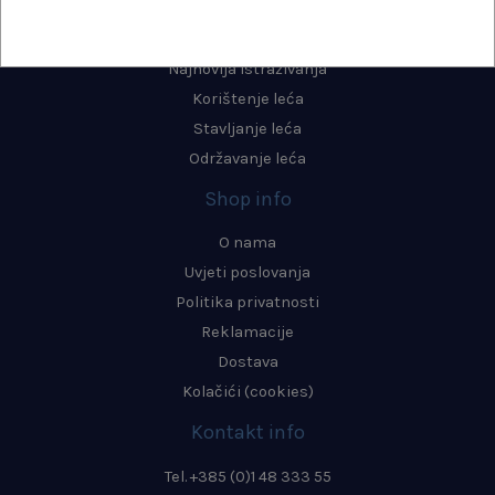
Blog
Najnovija istraživanja
Korištenje leća
Stavljanje leća
Održavanje leća
Shop info
O nama
Uvjeti poslovanja
Politika privatnosti
Reklamacije
Dostava
Kolačići (cookies)
Kontakt info
Tel. +385 (0)1 48 333 55