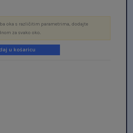
oba oka s različitim parametrima, dodajte
dnom za svako oko.
daj u košaricu