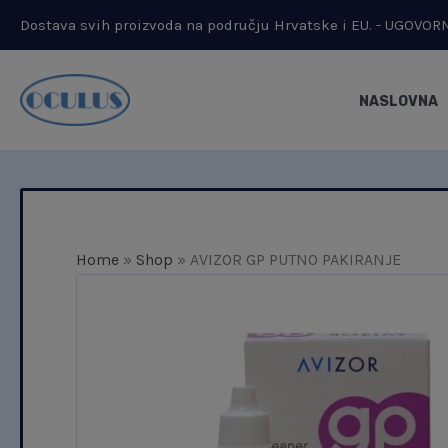
Skip
Dostava svih proizvoda na području Hrvatske i EU. - UGOVO
to
content
NASLOVNA
Home
»
Shop
»
AVIZOR GP PUTNO PAKIRANJE