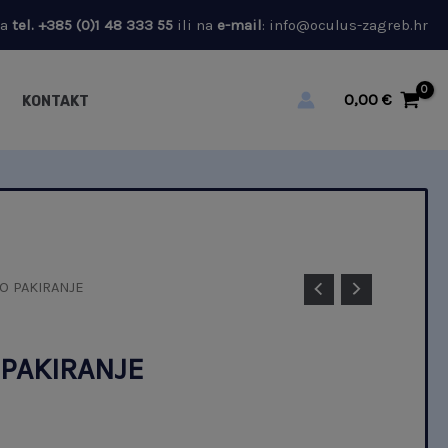
na
tel.
+385 (0)1 48 333 55
ili na
e-mail
:
info@oculus-zagreb.hr
0,00
€
KONTAKT
O PAKIRANJE
 PAKIRANJE