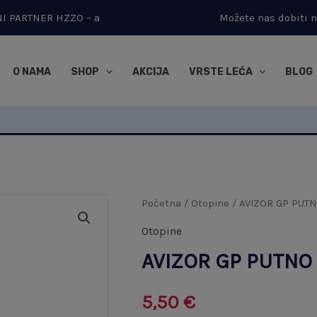
RNI PARTNER HZZO – a
Možete nas dobiti 
O NAMA
SHOP
AKCIJA
VRSTE LEĆA
BLOG
AVIZOR
Početna
/
Otopine
/ AVIZOR GP PUTN
GP
Otopine
PUTNO
AVIZOR GP PUTNO
PAKIRANJE
količina
5,50
€