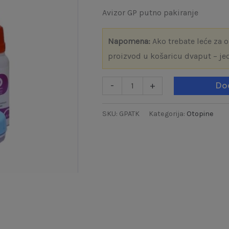
Avizor GP putno pakiranje
Napomena:
Ako trebate leće za 
proizvod u košaricu dvaput – je
-
+
Do
SKU:
GPATK
Kategorija:
Otopine