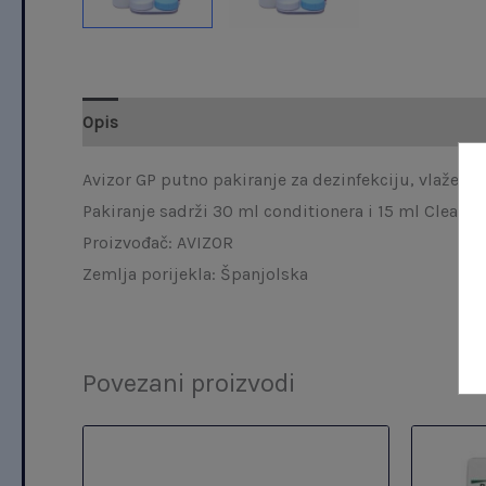
Opis
Avizor GP putno pakiranje za dezinfekciju, vlaženje,
Pakiranje sadrži 30 ml conditionera i 15 ml Cleaner
Proizvođač: AVIZOR
Zemlja porijekla: Španjolska
Povezani proizvodi