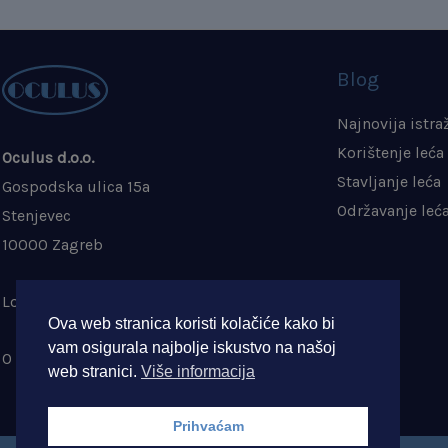
Blog
Najnovija istra
Korištenje leća
Oculus d.o.o.
Stavljanje leća
Gospodska ulica 15a
Održavanje leć
Stenjevec
10000 Zagreb
Lokacija na karti
Ova web stranica koristi kolačiće kako bi
vam osigurala najbolje iskustvo na našoj
O nama
web stranici.
Više informacija
Prihvaćam