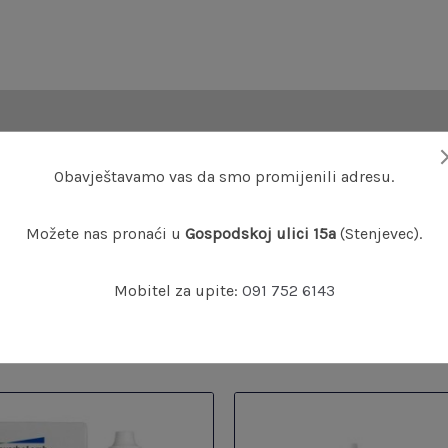
 ispiranje, čuvanje i čišćenje tvrdih i polutvrdih kontaktnih le
Obavještavamo vas da smo promijenili adresu.
a
Možete nas pronaći u
Gospodskoj ulici 15a
(Stenjevec).
Mobitel za upite:
091 752 6143