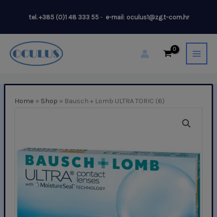
Skip
tel.
+385 (0)1 48 333 55
-
e-mail
:
oculus1@zg.t-com.hr
to
content
Home
»
Shop
»
Bausch + Lomb ULTRA TORIC (6)