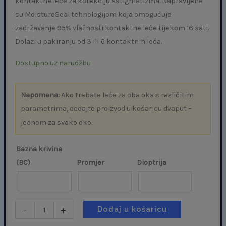
kontaktne leće za korekciju astigmatizma. Napravljene
su MoistureSeal tehnologijom koja omogućuje
zadržavanje 95% vlažnosti kontaktne leće tijekom 16 sati.
Dolazi u pakiranju od 3 ili 6 kontaktnih leća.
Dostupno uz narudžbu
Napomena:
Ako trebate leće za oba oka s različitim
parametrima, dodajte proizvod u košaricu dvaput –
jednom za svako oko.
Bazna krivina
(BC)
Promjer
Dioptrija
-
+
Dodaj u košaricu