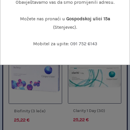
Obavještavamo vas da smo promijenili adresu.
– Orijentacijska oznaka pomaže pacijentu pri umetanju
Možete nas pronaći u
Gospodskoj ulici 15a
(Stenjevec).
Povezani proizvodi
Mobitel za upite:
091 752 6143
Clarity 1 Day (30)
Biofinity (3 leće)
25,22
€
25,22
€