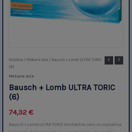
Bausch
Početna
/
Mekane leće
/ Bausch + Lomb ULTRA TORIC
(6)
+
Lomb
Mekane leće
ULTRA
Bausch + Lomb ULTRA TORIC
TORIC
(6)
(6)
količina
74,32
€
Bausch + Lomb ULTRA TORIC Kontaktne Leće su mjesečne