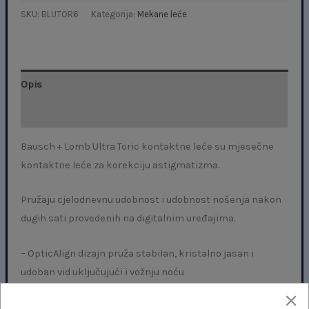
SKU:
BLUTOR6
Kategorija:
Mekane leće
Opis
Dodatne informacije
Bausch + Lomb Ultra Toric kontaktne leće su mjesečne
kontaktne leće za korekciju astigmatizma.
Pružaju cjelodnevnu udobnost i udobnost nošenja nakon
dugih sati provedenih na digitalnim uređajima.
– OpticAlign dizajn pruža stabilan, kristalno jasan i
udoban vid uključujući i vožnju noću
– Smanjuje blještavilost i zamagljenje