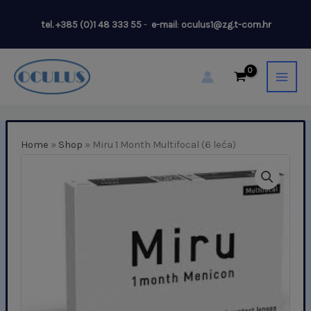
Skip
tel.
+385 (0)1 48 333 55
-
e-mail
:
oculus1@zg.t-com.hr
to
content
Home
»
Shop
»
Miru 1 Month Multifocal (6 leća)