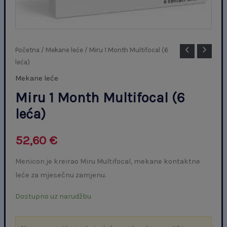
Miru
Početna
/
Mekane leće
/ Miru 1 Month Multifocal (6
leća)
1
Month
Mekane leće
Multifocal
Miru 1 Month Multifocal (6
(6
leća)
leća)
količina
52,60
€
Menicon je kreirao Miru Multifocal, mekane kontaktne
leće za mjesečnu zamjenu.
Dostupno uz narudžbu