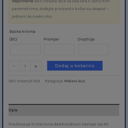
Napomena:
Ako trebate leće za oba oka s različitim
parametrima, dodajte proizvod u košaricu dvaput –
jednom za svako oko.
Bazna krivina
(BC)
Promjer
Dioptrija
-
+
Dodaj u košaricu
SKU:
mirumult 004
Kategorija:
Mekane leće
Opis
Prezbiopija ili starosna dalekovidnost nastaje iza 40.