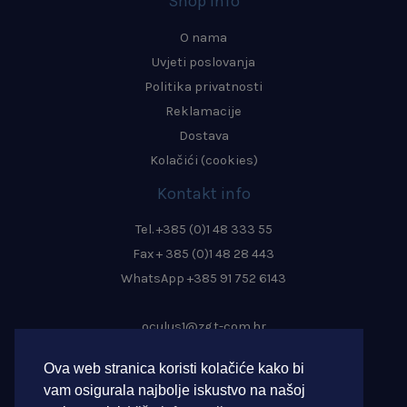
Shop info
O nama
Uvjeti poslovanja
Politika privatnosti
Reklamacije
Dostava
Kolačići (cookies)
Kontakt info
Tel. +385 (0)1 48 333 55
Fax + 385 (0)1 48 28 443
WhatsApp +385 91 752 6143
oculus1@zg.t-com.hr
info@oculus-zagreb.hr
Ova web stranica koristi kolačiće kako bi
oculus.zagreb@gmail.com
vam osigurala najbolje iskustvo na našoj