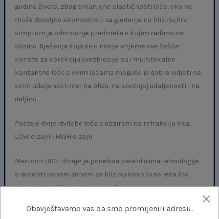
godine života, zbog smanjene elastičnosti leće, oko ne
može dovoljno akomodirati za gledanje na blizinu.Prvi
simptom je odmicanje predmeta s kojim radimo na
blizinu. Rješenja koja se u novije vrijeme sve češće
koriste za korekciju prezbiopije su i multifokalne
kontaktne leće,s ovim lećama moguće je dobro vidjeti na
svim udaljenostima; na blizu, na srednjoj udaljenosti i na
daljinu.
Postoje dvije izvdebe leća s obzirom na refrakciju oka,
LOW dizajn i HIGH dizajn
Menicon HIGH dizajn je posebna patentirana tehnologija
s decentriranom zonom za blizinu kako bi se leća što
bolje prilagodila potrebama vida.
Obavještavamo vas da smo promijenili adresu.