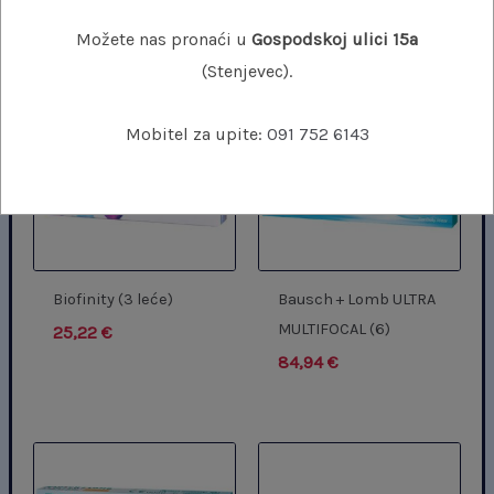
Povezani proizvodi
Možete nas pronaći u
Gospodskoj ulici 15a
(Stenjevec).
Mobitel za upite:
091 752 6143
Biofinity (3 leće)
Bausch + Lomb ULTRA
MULTIFOCAL (6)
25,22
€
84,94
€