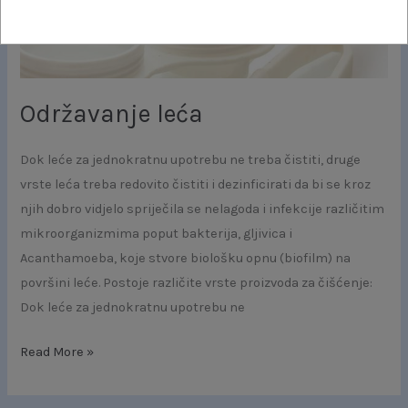
Održavanje leća
Dok leće za jednokratnu upotrebu ne treba čistiti, druge
vrste leća treba redovito čistiti i dezinficirati da bi se kroz
njih dobro vidjelo spriječila se nelagoda i infekcije različitim
mikroorganizmima poput bakterija, gljivica i
Acanthamoeba, koje stvore biološku opnu (biofilm) na
površini leće. Postoje različite vrste proizvoda za čišćenje:
Dok leće za jednokratnu upotrebu ne
Read More »