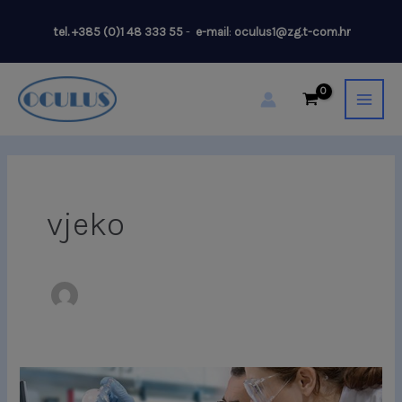
Skip
tel.
+385 (0)1 48 333 55
-
e-mail
:
oculus1@zg.t-com.hr
to
content
vjeko
Najnovija