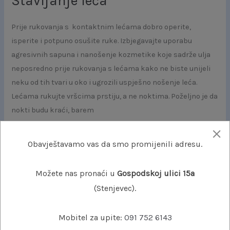
Stavljanje leća
Prije rukovanja s kontaktnim lećama dobro operite,
isperite i potpuno osušite ruke. Izbjegavajte uporabu
agresivnih sapuna i nanošenje kozmetike koje sadrže ulja
neposredno prije rukovanja s lećama kako ne biste unijeli
neku od tih tvari u oko i ugrozili uspješno nošenje leća.
Lećama rukujte vršcima prstiju, a ne noktima. Poželjno je da
nokti budu kraći, barem
Read More »
Obavještavamo vas da smo promijenili adresu.
Možete nas pronaći u
Gospodskoj ulici 15a
Održavanje
(Stenjevec).
leća
Mobitel za upite:
091 752 6143