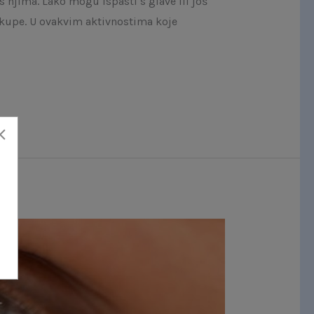
 njima. Lako mogu ispasti s glave ili još
 skupe. U ovakvim aktivnostima koje