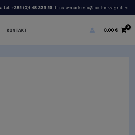
na
tel.
+385 (0)1 48 333 55
ili na
e-mail
:
info@oculus-zagreb.hr
0,00
€
KONTAKT