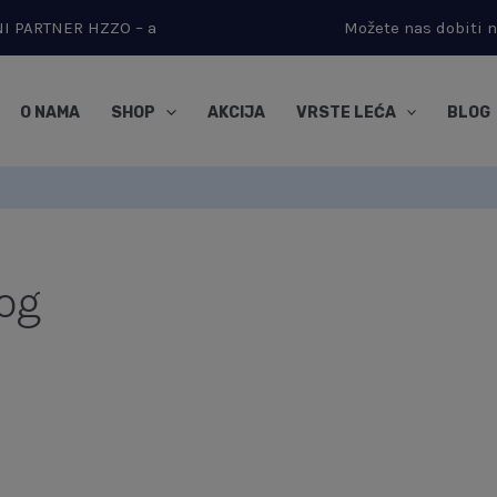
RNI PARTNER HZZO – a
Možete nas dobiti 
O NAMA
SHOP
AKCIJA
VRSTE LEĆA
BLOG
og