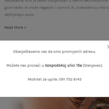
naočalama, vrlo je teško sudjelovati u nekim aktivnostima s
gore netko ih može nagaziti i slomiti ih, a naočale su vrlo
zahtijevaju puno
Read More »
Obavještavamo vas da smo promijenili adresu.
Možete nas pronaći u
Gospodskoj ulici 15a
(Stenjevec).
Stavljanje
Mobitel za upite:
091 752 6143
leća