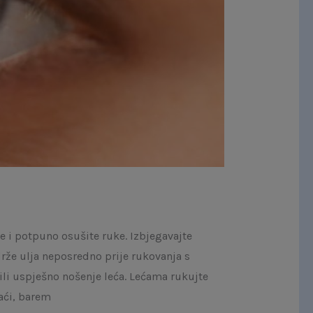
e i potpuno osušite ruke. Izbjegavajte
rže ulja neposredno prije rukovanja s
zili uspješno nošenje leća. Lećama rukujte
aći, barem