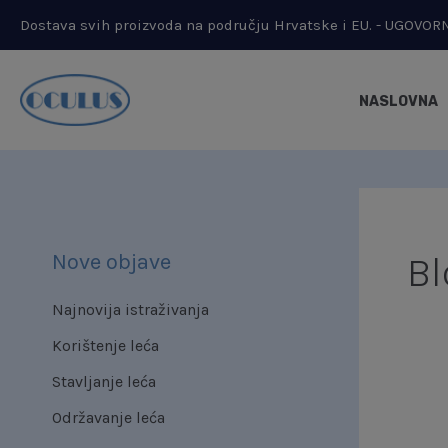
Skip
Dostava svih proizvoda na području Hrvatske i EU. - UGOVO
to
content
NASLOVNA
Nove objave
Bl
Najnovija istraživanja
Korištenje leća
Stavljanje leća
Održavanje leća