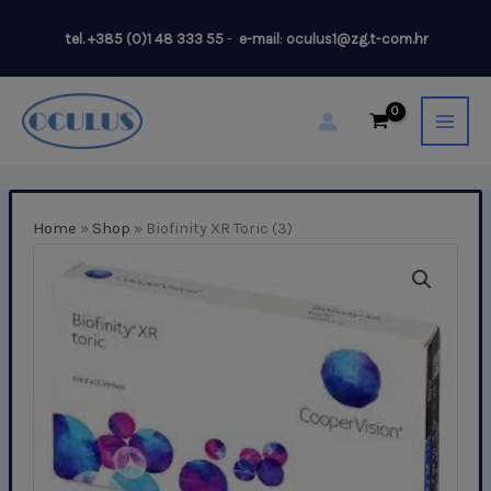
Skip
tel.
+385 (0)1 48 333 55
-
e-mail
:
oculus1@zg.t-com.hr
to
content
Home
»
Shop
»
Biofinity XR Toric (3)