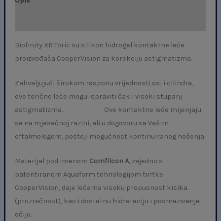
Opis
Dodatne informacije
Biofinity XR Toric su silikon hidrogel kontaktne leće
proizvođača CooperVision za korekciju astigmatizma.
Zahvaljujući širokom rasponu vrijednosti osi i cilindra,
ove torične leće mogu ispraviti čak i visoki stupanj
astigmatizma. Ove kontaktne leće mijenjaju
se na mjesečnoj razini, ali u dogovoru sa Vašim
oftalmologom, postoji mogućnost kontinuiranog nošenja.
Materijal pod imenom
Comfilcon A,
zajedno s
patentiranom Aquaform tehnologijom tvrtke
CooperVision, daje lećama visoku propusnost kisika
(prozračnost), kao i dostatnu hidrataciju i podmazivanje
očiju.