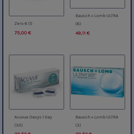
Bausch + Lomb ULTRA
Zero 6 (1)
(6)
75,00
€
49,11
€
Acuvue Oasys 1 Day
Bausch + Lomb ULTRA
(30)
(3)