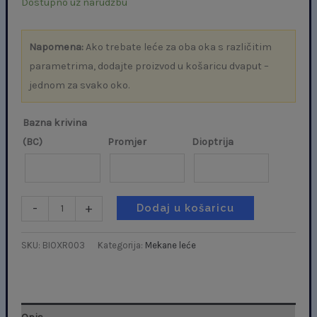
Dostupno uz narudžbu
Napomena:
Ako trebate leće za oba oka s različitim
parametrima, dodajte proizvod u košaricu dvaput –
jednom za svako oko.
Bazna krivina
(BC)
Promjer
Dioptrija
-
+
Dodaj u košaricu
SKU:
BIOXR003
Kategorija:
Mekane leće