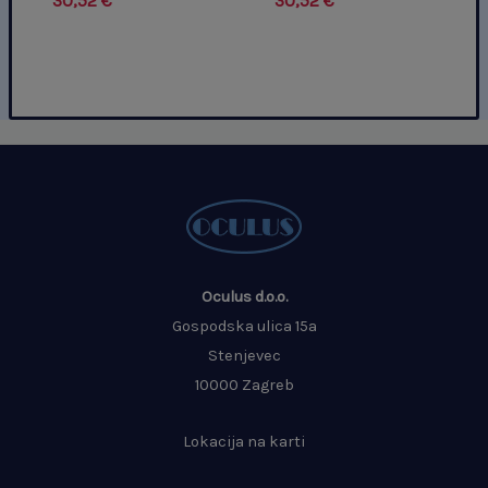
30,52
€
30,52
€
Oculus d.o.o.
Gospodska ulica 15a
Stenjevec
10000 Zagreb
Lokacija na karti