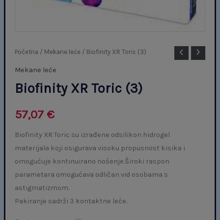
Biofinity
Početna
/
Mekane leće
/ Biofinity XR Toric (3)
XR
Mekane leće
Toric
Biofinity XR Toric (3)
(3)
količina
57,07
€
Biofinity XR Toric su izrađene odsilikon hidrogel
materijala koji osigurava visoku propusnost kisika i
omogućuje kontinuirano nošenje.Široki raspon
parametara omogućava odličan vid osobama s
astigmatizmom.
Pakiranje sadrži 3 kontaktne leće.