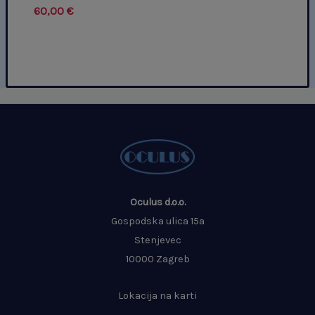
60,00
€
Oculus d.o.o.
Gospodska ulica 15a
Stenjevec
10000 Zagreb
Lokacija na karti