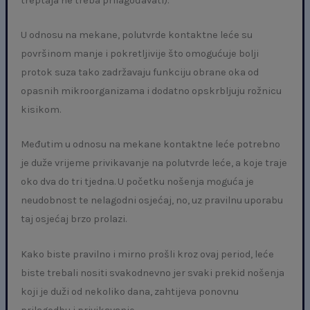
treptaja ne treba prilagođavati).
U odnosu na mekane, polutvrde kontaktne leće su
površinom manje i pokretljivije što omogućuje bolji
protok suza tako zadržavaju funkciju obrane oka od
opasnih mikroorganizama i dodatno opskrbljuju rožnicu
kisikom.
Međutim u odnosu na mekane kontaktne leće potrebno
je duže vrijeme privikavanje na polutvrde leće, a koje traje
oko dva do tri tjedna. U početku nošenja moguća je
neudobnost te nelagodni osjećaj, no, uz pravilnu uporabu
taj osjećaj brzo prolazi.
Kako biste pravilno i mirno prošli kroz ovaj period, leće
biste trebali nositi svakodnevno jer svaki prekid nošenja
koji je duži od nekoliko dana, zahtijeva ponovnu