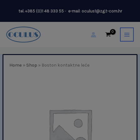
Skip
tel.
+385 (0)1 48 333 55
-
e-mail
:
oculus1@zg.t-com.hr
to
content
Home
»
Shop
»
Boston kontaktne leće