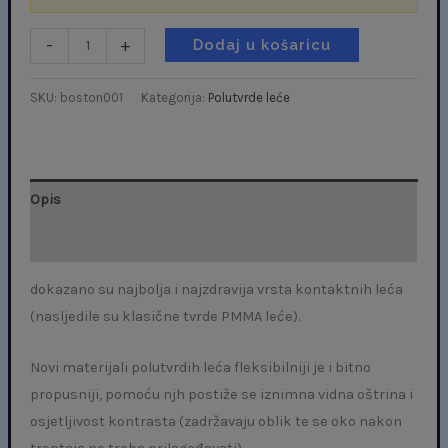
-
+
Dodaj u košaricu
SKU:
boston001
Kategorija:
Polutvrde leće
Opis
Dodatne informacije
dokazano su najbolja i najzdravija vrsta kontaktnih leća
(nasljedile su klasične tvrde PMMA leće).
Novi materijali polutvrdih leća fleksibilniji je i bitno
propusniji, pomoću njh postiže se iznimna vidna oštrina i
osjetljivost kontrasta (zadržavaju oblik te se oko nakon