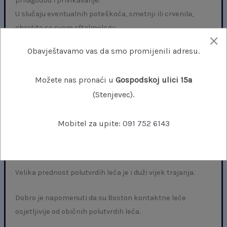
prilagodbu i privikavanje.
U slučaju eventualnih poteškoća, smetnji ili crvenila,
obratite se svom oftalmologu.
Obavještavamo vas da smo promijenili adresu.
Polutvrde kontaktne leće lakše se čiste u odnosu na
mekane kontaktne leće (na njihovoj površini nakuplja se
Možete nas pronaći u
Gospodskoj ulici 15a
manje proteinskih i drugih naslaga).
(Stenjevec).
Polutvrde kontaktne leće su idealan izbor za prezbiopiju,
keratokonus i astigmatizam jer se ne savijaju u oku
Mobitel za upite:
091 752 6143
prilikom nošenja te omogućuju odličnu oštrinu vida, što je
od velike važnosti za osobe s visokim astigmatizmom.
Velika prednost polutvrdih leća je i duži vijek trajanja.
Dobro je napomenuti da su Boston kontaktne leće
osjetljivije od običnih polutvrdih leća.