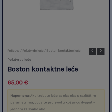
Boston
Početna
/
Polutvrde leće
/ Boston kontaktne leće
kontaktne
Polutvrde leće
leće
Boston kontaktne leće
količina
65,00
€
Napomena:
Ako trebate leće za oba oka s različitim
parametrima, dodajte proizvod u košaricu dvaput –
jednom za svako oko.