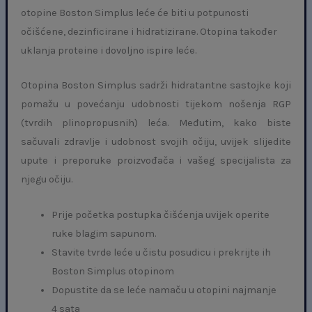
otopine Boston Simplus leće će biti u potpunosti
očišćene, dezinficirane i hidratizirane. Otopina također
uklanja proteine i dovoljno ispire leće.
Otopina Boston Simplus sadrži hidratantne sastojke koji
pomažu u povećanju udobnosti tijekom nošenja RGP
(tvrdih plinopropusnih) leća. Međutim, kako biste
sačuvali zdravlje i udobnost svojih očiju, uvijek slijedite
upute i preporuke proizvođača i vašeg specijalista za
njegu očiju.
Prije početka postupka čišćenja uvijek operite
ruke blagim sapunom.
Stavite tvrde leće u čistu posudicu i prekrijte ih
Boston Simplus otopinom
Dopustite da se leće namaču u otopini najmanje
4 sata