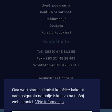
Uvjeti poslovanja
Politika privatnosti
Reklamacije
Dostava
Kolačići (cookies)
Kontakt info
Tel. +385 (0)1 48 333 55
Fax + 385 (0)1 48 28 443
WhatsApp +385 91 752 6143
oculus1@zg.t-com.hr
info@oculus-zagreb.hr
Ova web stranica koristi kolačiće kako bi
oculus.zagreb@gmail.com
vam osigurala najbolje iskustvo na našoj
web stranici.
Više informacija