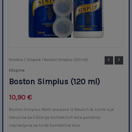
Boston
Početna
/
Otopine
/ Boston Simplus (120 ml)
Simplus
Otopine
(120
Boston Simplus (120 ml)
ml)
količina
10,90
€
Boston Simplus Multi-purpose iz Bausch & Lomb-a je
tekućina za čišćenje kontaktnih leća posebno
napravljena za tvrde kontaktne leće.