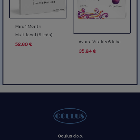
Miru 1 Month
Multifocal (6 leća)
Avaira Vitality 6 leća
52,60
€
35,84
€
Oculus d.o.o.