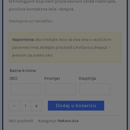
tehnologijom koja nam pruža savršen sklad materijala,
površine kontaktne leće i dizajna.
Dostupno uz narudžbu
Napomena:
Ako trebate leće za oba oka s različitim
parametrima, dodajte proizvod u košaricu dvaput –
jednom za svako oko.
Bazna krivina
(BC)
Promjer
Dioptrija
-
+
Dodaj u košaricu
SKU:
pur2mult
Kategorija:
Mekane leće