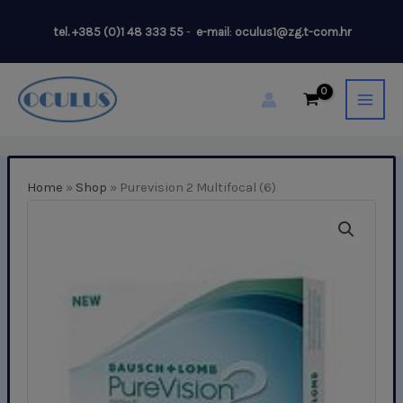
Skip
tel.
+385 (0)1 48 333 55
-
e-mail
:
oculus1@zg.t-com.hr
to
content
Home
»
Shop
»
Purevision 2 Multifocal (6)