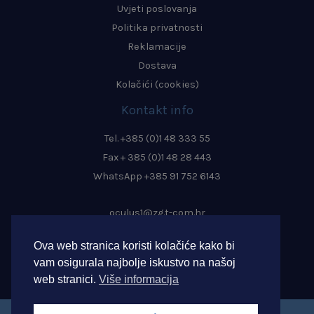
Uvjeti poslovanja
Politika privatnosti
Reklamacije
Dostava
Kolačići (cookies)
Kontakt info
Tel. +385 (0)1 48 333 55
Fax + 385 (0)1 48 28 443
WhatsApp +385 91 752 6143
oculus1@zg.t-com.hr
info@oculus-zagreb.hr
Ova web stranica koristi kolačiće kako bi
oculus.zagreb@gmail.com
vam osigurala najbolje iskustvo na našoj
web stranici.
Više informacija