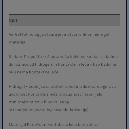
Opis
AerGel tehnologija stvara jedinstven silikon hidrogel
materijal.
Silikon Propušta 4- 5 puta veću količinu kisika iz okoline
do rožnice od hidrogelnih kontaktnih leća – kao kada na
oku nema kontaktne leće
Hidrogel – poboljšava protok tekućina do oka, osigurava
udobnost kontaktne leće propusnost materijala
minimalizira rizik hipoksijskog
stresa(edem,crvenilo,neovaskularizacija).
Materijal PureVison kontaktne leće kontrolira i