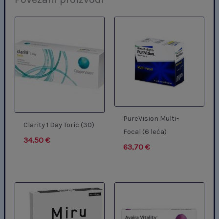
PureVision Multi-
Clarity 1 Day Toric (30)
Focal (6 leća)
34,50
€
63,70
€