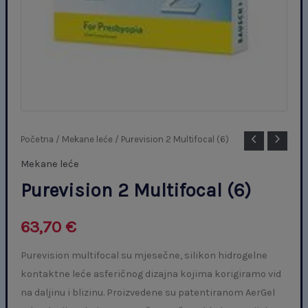
Purevision
Početna
/
Mekane leće
/ Purevision 2 Multifocal (6)
2
Mekane leće
Multifocal
Purevision 2 Multifocal (6)
(6)
količina
63,70
€
Purevision multifocal su mjesečne, silikon hidrogelne
kontaktne leće asferičnog dizajna kojima korigiramo vid
na daljinu i blizinu. Proizvedene su patentiranom AerGel