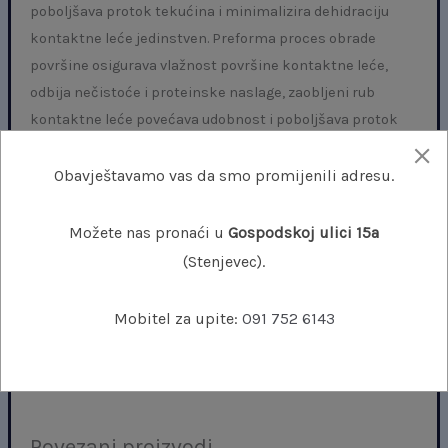
poboljšava protok tekućina i minimalizira dehidraciju
kontaktne leće jedinstven. Preforma proces obrade
površine osigurava vlažnost površine kontaktne leće,
odbija nečistoće i proteinske naslage, zaobljeni rub
kontaktne leće povećava udobnost i poboljšava protok
suznog filma.
Obavještavamo vas da smo promijenili adresu.
Asferičan dizajn kontaktne leće smanjuje pozitivne
sferne aberacije rožnice, pruža bolju oštrinu vida u
Možete nas pronaći u
Gospodskoj ulici 15a
noćnim prilikama i pri samnjenoj količini svjetlosti.
(Stenjevec).
PureVision kontaktne leće namijenjene su dnevnom ili
Mobitel za upite:
091 752 6143
produljenom nošenju, do 29 noći, zahvaljujući velikoj
propusnosti i udobnosti kontaktne leće.
Povezani proizvodi