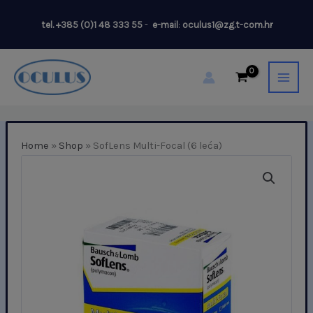
Skip
tel.
+385 (0)1 48 333 55
-
e-mail
:
oculus1@zg.t-com.hr
to
content
Home
»
Shop
»
SofLens Multi-Focal (6 leća)