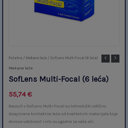
SofLens
Početna
/
Mekane leće
/ SofLens Multi-Focal (6 leća)
Multi-
Mekane leće
Focal
SofLens Multi-Focal (6 leća)
(6
leća)
55,74
€
količina
Bausch + SofLens Multi-Focal su tehnološki odlično
dizajnirane kontaktne leće od kvalitetnih materijala koje
donose udobnost i vrlo su ugodne za vaše oči.