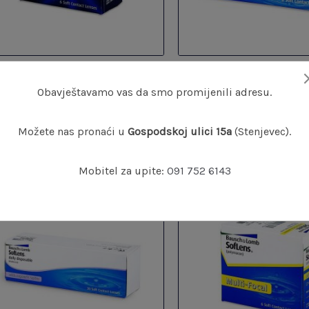
ureVision Multi-Focal (6 leća)
SofLens 59 (6 leć
Obavještavamo vas da smo promijenili adresu.
63,70
€
25,22
€
Možete nas pronaći u
Gospodskoj ulici 15a
(Stenjevec).
Mobitel za upite:
091 752 6143