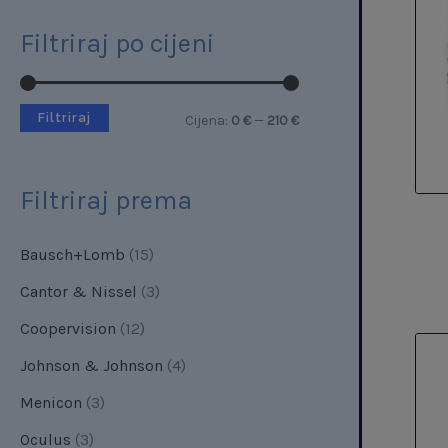
n
e
Filtriraj po cijeni
a
n
a
Filtriraj
Cijena:
0 €
—
210 €
Filtriraj prema
Bausch+Lomb
(15)
Cantor & Nissel
(3)
Coopervision
(12)
Johnson & Johnson
(4)
Menicon
(3)
Oculus
(3)