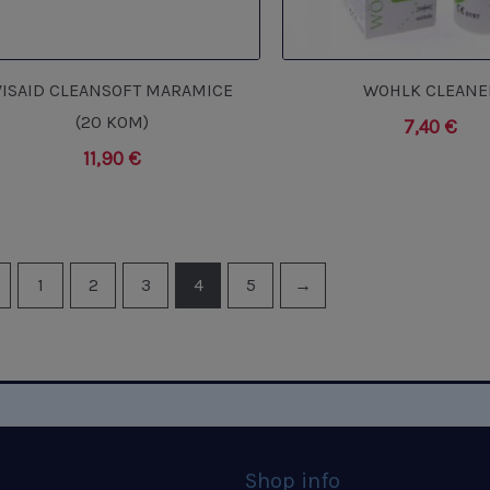
VISAID CLEANSOFT MARAMICE
WOHLK CLEANE
(20 KOM)
7,40
€
11,90
€
1
2
3
4
5
→
Shop info