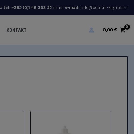
na
tel.
+385 (0)1 48 333 55
ili na
e-mail
:
info@oculus-zagreb.hr
0,00
€
KONTAKT