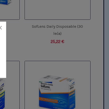
a)
SofLens Daily Disposable (30
leća)
25,22
€