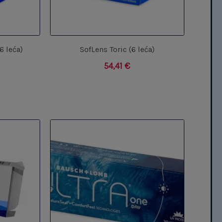
6 leća)
SofLens Toric (6 leća)
54,41
€